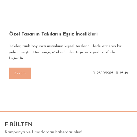
Özel Tasarım Takıların Eşsiz İncelikleri
Takılar, tarih boyunca insanların kişisel tarzlarını ifade etmenin bir
yolu olmuştur. Her parça, özel anlamlar taşır ve kişisel bir ifade
biçimidir.
Devamı
28/10/2023
23:49
E-BÜLTEN
Kampanya ve fırsatlardan haberdar olun!