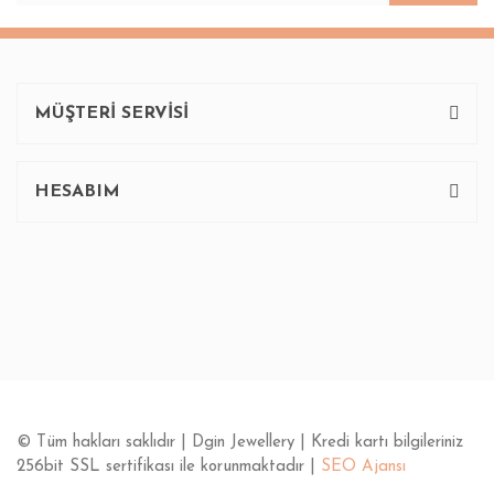
Ürün bilgilerinde hatalar bulunuyor.
Ürün fiyatı diğer sitelerden daha pahalı.
Bu ürüne benzer farklı alternatifler olmalı.
MÜŞTERİ SERVİSİ
HESABIM
Gönder
© Tüm hakları saklıdır | Dgin Jewellery | Kredi kartı bilgileriniz
256bit SSL sertifikası ile korunmaktadır |
SEO Ajansı