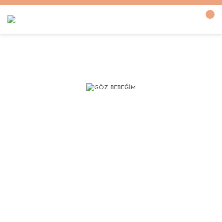
Anasayfa
YÜZÜKLER
Pırlanta Fantezi Yüzükler
GÖZ BEBEĞİM