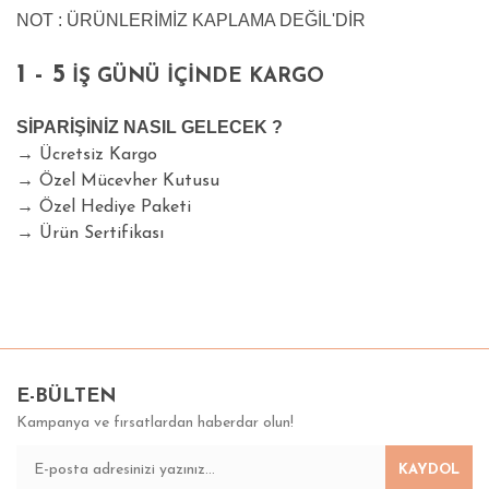
NOT : ÜRÜNLERİMİZ KAPLAMA DEĞİL'DİR
1 - 5
İŞ GÜNÜ İÇİNDE KARGO
SİPARİŞİNİZ NASIL GELECEK ?
→
Ücretsiz Kargo
→
Özel Mücevher Kutusu
→
Özel Hediye Paketi
→
Ürün Sertifikası
Bu ürünün fiyat bilgisi, resim, ürün açıklamalarında ve diğer
konularda yetersiz gördüğünüz noktaları öneri formunu
Bu ürüne ilk yorumu siz yapın!
kullanarak tarafımıza iletebilirsiniz.
Görüş ve önerileriniz için teşekkür ederiz.
E-BÜLTEN
Kampanya ve fırsatlardan haberdar olun!
Yorum Yaz
Ürün resmi kalitesiz, bozuk veya görüntülenemiyor.
KAYDOL
Ürün açıklamasında eksik bilgiler bulunuyor.