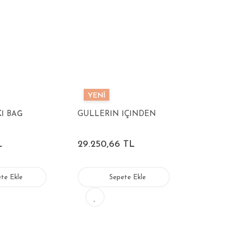
YENİ
İ BAĞ
GÜLLERİN İÇİNDEN
L
29.250,66 TL
te Ekle
Sepete Ekle