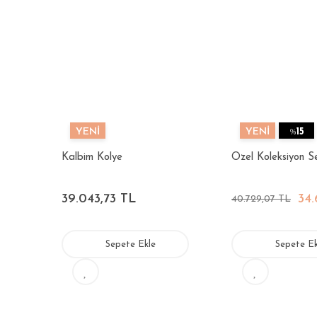
YENİ
YENİ
%
15
Kalbim Kolye
Özel Koleksiyon Se
39.043,73 TL
34.
40.729,07 TL
Sepete Ekle
Sepete Ek