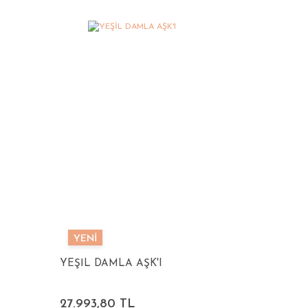
YENİ
YEŞİL DAMLA AŞK'I
27.993,80 TL