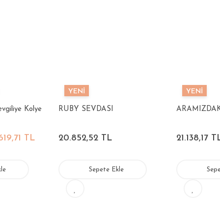
YENİ
YENİ
vgiliye Kolye
RUBY SEVDASI
ARAMIZDAK
619,71 TL
20.852,52 TL
21.138,17 T
le
Sepete Ekle
Sepe